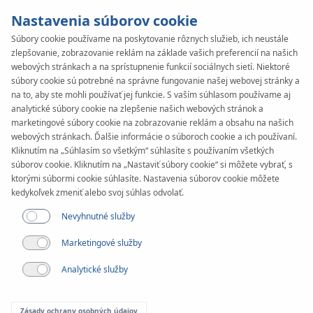
Nastavenia súborov cookie
Súbory cookie používame na poskytovanie rôznych služieb, ich neustále
zlepšovanie, zobrazovanie reklám na základe vašich preferencií na našich
KAN-therm
SYSTEM
webových stránkach a na sprístupnenie funkcií sociálnych sietí. Niektoré
Rail
súbory cookie sú potrebné na správne fungovanie našej webovej stránky a
Montáž
na to, aby ste mohli používať jej funkcie. S vaším súhlasom používame aj
analytické súbory cookie na zlepšenie našich webových stránok a
marketingové súbory cookie na zobrazovanie reklám a obsahu na našich
webových stránkach. Ďalšie informácie o súboroch cookie a ich používaní.
Kliknutím na „Súhlasím so všetkým“ súhlasíte s používaním všetkých
súborov cookie. Kliknutím na „Nastaviť súbory cookie“ si môžete vybrať, s
ktorými súbormi cookie súhlasíte. Nastavenia súborov cookie môžete
kedykoľvek zmeniť alebo svoj súhlas odvolať.
Nevyhnutné služby
Marketingové služby
Analytické služby
Zásady ochrany osobných údajov