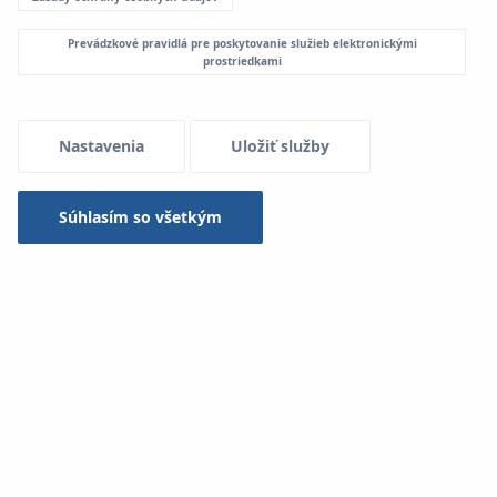
Prevádzkové pravidlá pre poskytovanie služieb elektronickými
Menu Systemowe
prostriedkami
Nastavenia
Uložiť služby
Montáž
Montáž inštalácie podlahového vykurovania a chladenia s
Súhlasím so všetkým
použitím systému
KAN-therm Rail.