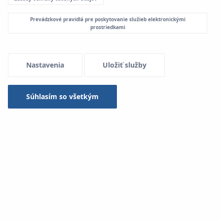
Prevádzkové pravidlá pre poskytovanie služieb elektronickými
Menu Systemowe
prostriedkami
Nastavenia
Uložiť služby
Firma KAN ponúka veľmi široký sortiment (čo sa týka
priemerov aj typov) rúrok na inštaláciu plošného
vykurovania a chladenia. To umožňuje vybrať riešenie,
Súhlasím so všetkým
ktoré bude technicky a ekonomicky optimálne a bude
spĺňať všetky požiadavky zákazníkov.
Na inštaláciu plošného vykurovania a chladenia (podlaha,
stena, strop) sa odporúčajú dva hlavné typy rúrok značky
KAN-therm – polyetylénové rúrky s antidifúznym krytom
EVOH a polyetylénové rúrky s hliníkovou vrstvou.
KAN-therm blueFLOOR PERT
sú vysoko kvalitné rúrky s
antidifúznym krytom EVOH určené na výstavbu inštalácií