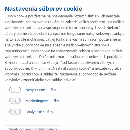
Nastavenia súborov cookie
Súbory cookie používame na poskytovanie rôznych služieb, ich neustále
zlepšovanie, zobrazovanie reklám na základe vašich preferencií na našich
KAN-therm
SYSTEM
webových stránkach a na sprístupnenie funkcií sociálnych sietí. Niektoré
TBS
súbory cookie sú potrebné na správne fungovanie našej webovej stránky a
Rúrky
na to, aby ste mohli používať jej funkcie. S vaším súhlasom používame aj
analytické súbory cookie na zlepšenie našich webových stránok a
marketingové súbory cookie na zobrazovanie reklám a obsahu na našich
webových stránkach. Ďalšie informácie o súboroch cookie a ich používaní.
Kliknutím na „Súhlasím so všetkým“ súhlasíte s používaním všetkých
súborov cookie. Kliknutím na „Nastaviť súbory cookie“ si môžete vybrať, s
ktorými súbormi cookie súhlasíte. Nastavenia súborov cookie môžete
kedykoľvek zmeniť alebo svoj súhlas odvolať.
Nevyhnutné služby
Marketingové služby
Analytické služby
Zásady ochrany osobných údajov